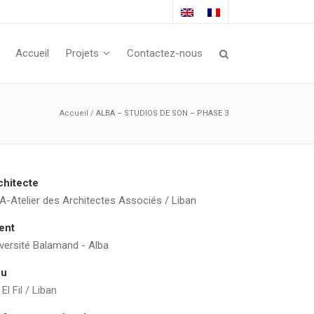
Accueil
Projets
Contactez-nous
Accueil
/
ALBA – STUDIOS DE SON – PHASE 3
chitecte
-Atelier des Architectes Associés / Liban
ient
versité Balamand - Alba
eu
 El Fil / Liban