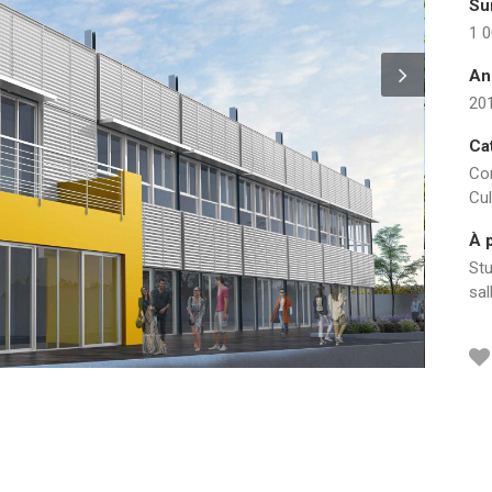
Su
1 
An
20
Ca
Co
Cul
À 
St
sal