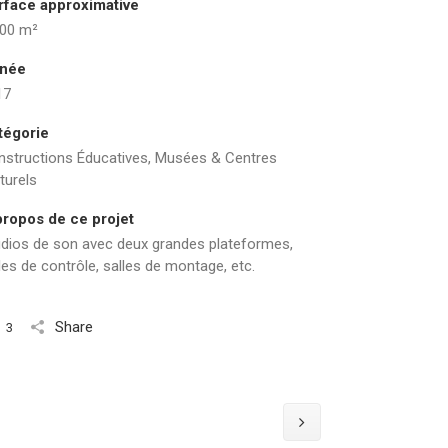
rface approximative
000 m²
née
17
tégorie
nstructions Éducatives, Musées & Centres
turels
propos de ce projet
udios de son avec deux grandes plateformes,
les de contrôle, salles de montage, etc.
Share
3